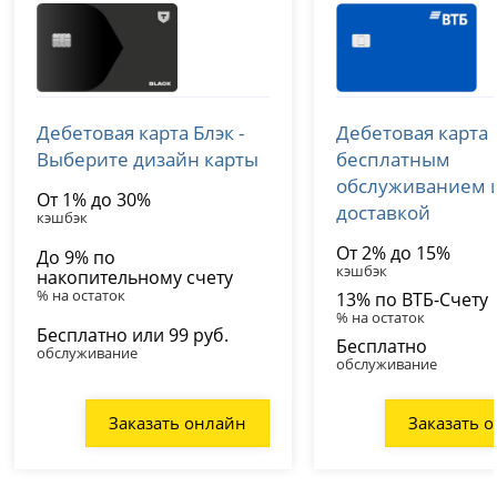
Т-Банк (Тинькофф)
ВТБ
Дебетовая карта Блэк -
Дебетовая карта 
лицензия № 2673
лицензия № 1000
Выберите дизайн карты
бесплатным
обслуживанием 
От 1% до 30%
доставкой
кэшбэк
От 2% до 15%
До 9% по
кэшбэк
накопительному счету
% на остаток
13% по ВТБ-Счету
% на остаток
Бесплатно или 99 руб.
Бесплатно
обслуживание
обслуживание
Заказать онлайн
Заказать 