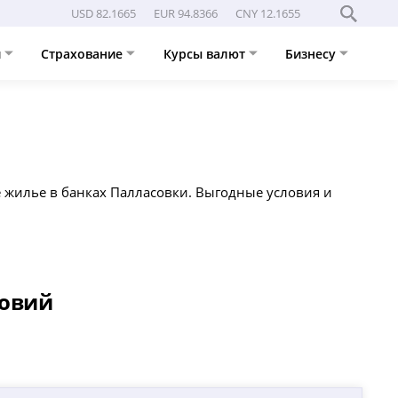
USD 82.1665
EUR 94.8366
CNY 12.1655
и
Страхование
Курсы валют
Бизнесу
е жилье в банках Палласовки. Выгодные условия и
ловий