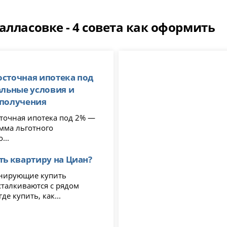
алласовке - 4 совета как оформить
сточная ипотека под
альные условия и
 получения
очная ипотека под 2% —
амма льготного
...
ть квартиру на Циан?
нирующие купить
сталкиваются с рядом
де купить, как...